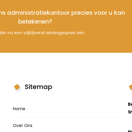
ns administratiekantoor precies voor u kan
betekenen?
an nu een vrijblijvend adviesgesprek aan.
Sitemap
B
Home
S
Over Ons
H